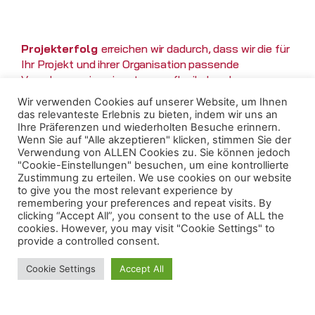
Projekterfolg
erreichen wir dadurch, dass wir die für
Ihr Projekt und ihrer Organisation passende
Vorgehensweise einsetzen – flexibel und
situationsgerecht. Anstatt Ihr Projekt und alle
Wir verwenden Cookies auf unserer Website, um Ihnen
Beteiligten nach „reiner Lehre“ in ein bestimmtes,
das relevanteste Erlebnis zu bieten, indem wir uns an
populäres Methoden-Framework zu pressen. Denn
Ihre Präferenzen und wiederholten Besuche erinnern.
Wenn Sie auf "Alle akzeptieren" klicken, stimmen Sie der
der Weg zu Ihrem Projekterfolg ist so individuell wie
Verwendung von ALLEN Cookies zu. Sie können jedoch
Ihre Unternehmenskultur, Ihre
"Cookie-Einstellungen" besuchen, um eine kontrollierte
Organisationsstrukturen und Ihre Mitarbeitenden.
Zustimmung zu erteilen. We use cookies on our website
to give you the most relevant experience by
Wir unterstützen Sie, Ihr Team und
remembering your preferences and repeat visits. By
clicking “Accept All”, you consent to the use of ALL the
Ihre Organisation dabei, den Zweck
cookies. However, you may visit "Cookie Settings" to
agiler Zusammenarbeit wirklich zu
provide a controlled consent.
verstehen und Ihre Arbeit entlang
Cookie Settings
Accept All
agiler Prinzipien auszurichten, um
Ihre Projektziele zu erreichen und